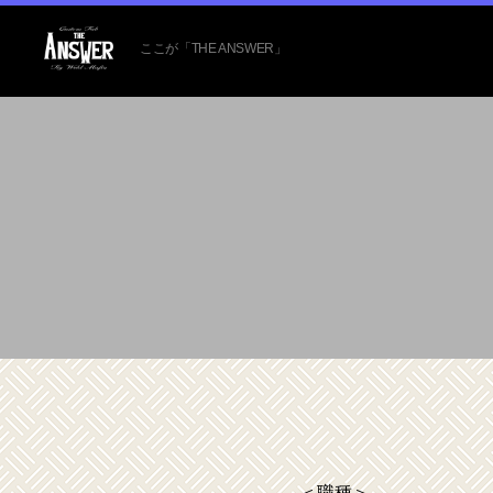
ここが「THE ANSWER」
284StillWorker
＜職種＞