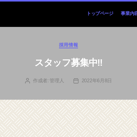
トップページ
事業内
カ
採用情報
テ
ゴ
スタッフ募集中‼
リ
ー
作成者:
管理人
2022年6月8日
投
投
稿
稿
者
日